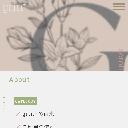
scroll
About
g
r
i
n
+
に
つ
い
grin+の由来
て
ご利用の流れ