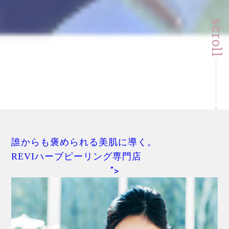
scroll
誰からも褒められる美肌に導く。
REVIハーブピーリング専門店
">