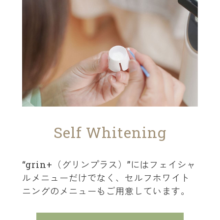
S
e
l
f
W
h
i
t
e
n
i
n
g
“grin+（グリンプラス）”にはフェイシャ
ルメニューだけでなく、セルフホワイト
ニングのメニューもご用意しています。